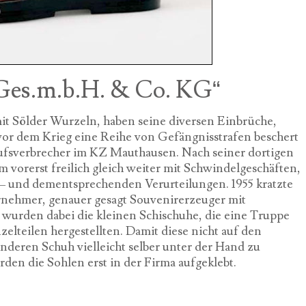
Ges.m.b.H. & Co. KG“
t Sölder Wurzeln, haben seine diversen Einbrüche,
vor dem Krieg eine Reihe von Gefängnisstrafen beschert
rufsverbrecher im KZ Mauthausen. Nach seiner dortigen
 vorerst freilich gleich weiter mit Schwindelgeschäften,
 – und dementsprechenden Verurteilungen. 1955 kratzte
rnehmer, genauer gesagt Souvenirerzeuger mit
r wurden dabei die kleinen Schischuhe, die eine Truppe
elteilen hergestellten. Damit diese nicht auf den
eren Schuh vielleicht selber unter der Hand zu
urden die Sohlen erst in der Firma aufgeklebt.