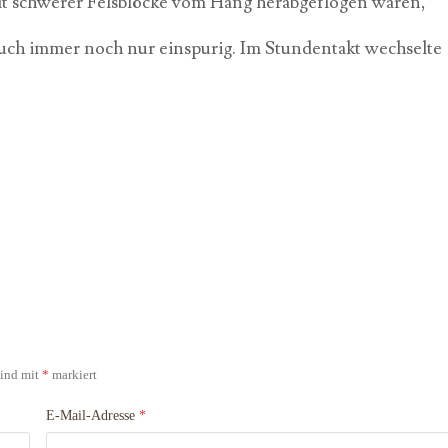
alt schwerer Felsblöcke vom Hang herabgeflogen waren,
 auch immer noch nur einspurig. Im Stundentakt wechselte
sind mit
*
markiert
E-Mail-Adresse
*