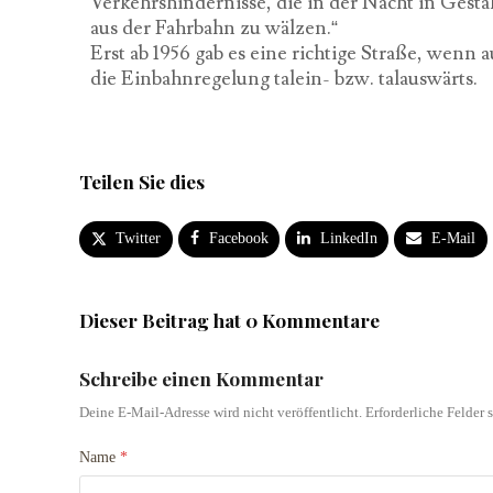
Verkehrshindernisse, die in der Nacht in Gest
aus der Fahrbahn zu wälzen.“
Erst ab 1956 gab es eine richtige Straße, wenn
die Einbahnregelung talein- bzw. talauswärts.
Teilen Sie dies
Twitter
Facebook
LinkedIn
E-Mail
Dieser Beitrag hat 0 Kommentare
Schreibe einen Kommentar
Deine E-Mail-Adresse wird nicht veröffentlicht.
Erforderliche Felder 
Name
*