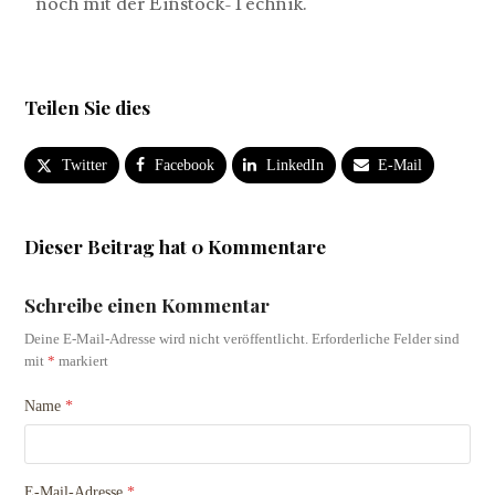
noch mit der Einstock-Technik.
Teilen Sie dies
Twitter
Facebook
LinkedIn
E-Mail
Dieser Beitrag hat 0 Kommentare
Schreibe einen Kommentar
Deine E-Mail-Adresse wird nicht veröffentlicht.
Erforderliche Felder sind
mit
*
markiert
Name
*
E-Mail-Adresse
*