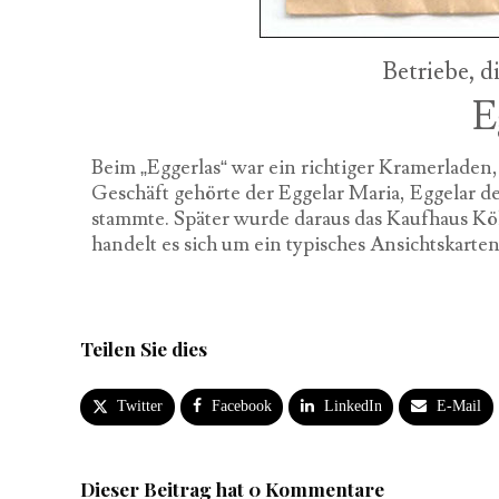
Betriebe, d
E
Beim „Eggerlas“ war ein richtiger Kramerladen, d
Geschäft gehörte der Eggelar Maria, Eggelar d
stammte. Später wurde daraus das Kaufhaus Köll
handelt es sich um ein typisches Ansichtskarten
Teilen Sie dies
Twitter
Facebook
LinkedIn
E-Mail
Dieser Beitrag hat 0 Kommentare