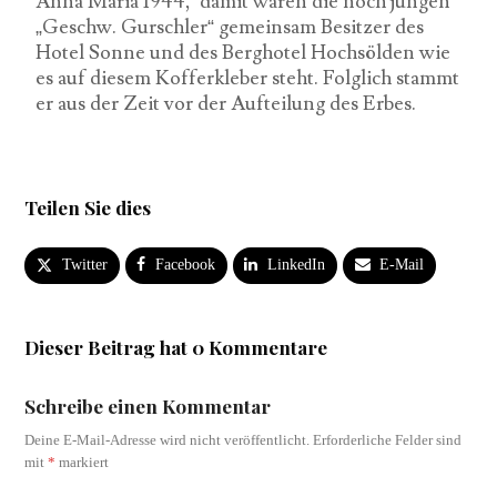
Anna Maria 1944, damit waren die noch jungen
„Geschw. Gurschler“ gemeinsam Besitzer des
Hotel Sonne und des Berghotel Hochsölden wie
es auf diesem Kofferkleber steht. Folglich stammt
er aus der Zeit vor der Aufteilung des Erbes.
Teilen Sie dies
Twitter
Facebook
LinkedIn
E-Mail
Dieser Beitrag hat 0 Kommentare
Schreibe einen Kommentar
Deine E-Mail-Adresse wird nicht veröffentlicht.
Erforderliche Felder sind
mit
*
markiert