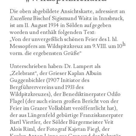
Die oben abgebildete Ansichtskarte, adressiert an
Excellenz
Bischof Sigismund Waitz in Innsbruck,
ist am 11. August 1934 in Sölden aufgegeben
worden und enthält folgenden Text:
„Von der unvergeßlich schönen Feier des 1. hl.
h
Messopfers am Wildspitzkreuz am 9.VIII. um 10
vorm. die ergebensten Grüße“
Unterschrieben haben: Dr. Lampert als
„Zelebrant“, der Grieser Kaplan Albuin
Guggenbichler (1907 Initiator des
Bergführervereins und 1933 des
Wildpitzkreuzes), der Benediktinerpater Odilo
Flagel (der auch einen großen Bericht von der
Feier im Grazer Volksblatt veröffentlicht hat),
der aus Längenfeld gebürtige Franziskanerpater
Bartl Viertler, der Sölder Bürgermeister Veit
Alois Riml, der Fotograf Kajetan Fiegl, der